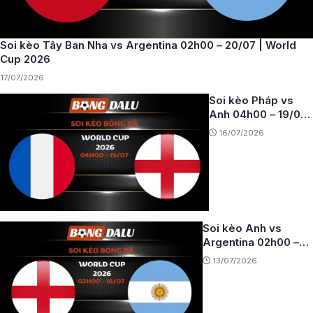
Soi kèo Tây Ban Nha vs Argentina 02h00 – 20/07 | World
Cup 2026
17/07/2026
Soi kèo Pháp vs
Anh 04h00 – 19/07
| World Cup 2026
16/07/2026
Soi kèo Anh vs
Argentina 02h00 –
16/07 | World Cup
13/07/2026
2026