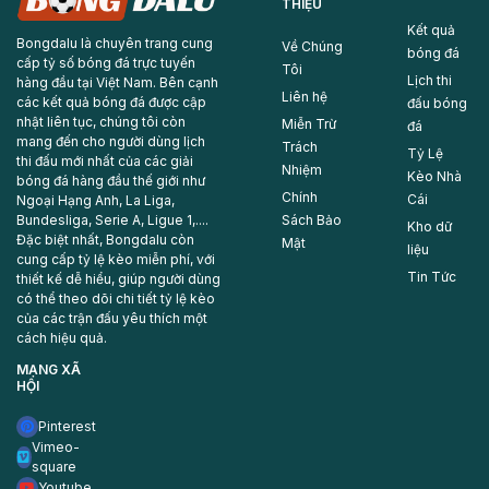
THIỆU
Kết quả
Bongdalu là chuyên trang cung
Về Chúng
bóng đá
cấp tỷ số bóng đá trực tuyến
Tôi
Lịch thi
hàng đầu tại Việt Nam. Bên cạnh
Liên hệ
các kết quả bóng đá được cập
đấu bóng
nhật liên tục, chúng tôi còn
Miễn Trừ
đá
mang đến cho người dùng lịch
Trách
Tỷ Lệ
thi đấu mới nhất của các giải
Nhiệm
Kèo Nhà
bóng đá hàng đầu thế giới như
Chính
Cái
Ngoại Hạng Anh, La Liga,
Sách Bảo
Bundesliga, Serie A, Ligue 1,....
Kho dữ
Đặc biệt nhất, Bongdalu còn
Mật
liệu
cung cấp tỷ lệ kèo miễn phí, với
Tin Tức
thiết kế dễ hiểu, giúp người dùng
có thể theo dõi chi tiết tỷ lệ kèo
của các trận đấu yêu thích một
cách hiệu quả.
MẠNG XÃ
HỘI
Pinterest
Vimeo-
square
Youtube