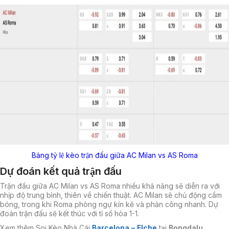
Bảng tỷ lệ kèo trận đấu giữa AC Milan vs AS Roma
Dự đoán kết quả trận đấu
Trận đấu giữa AC Milan vs AS Roma nhiều khả năng sẽ diễn ra với
nhịp độ trung bình, thiên về chiến thuật. AC Milan sẽ chủ động cầm
bóng, trong khi Roma phòng ngự kín kẽ và phản công nhanh. Dự
đoán trận đấu sẽ kết thúc với tỉ số hòa 1-1.
Xem thêm Soi Kèo Nhà Cái
Barcelona – Elche
tại
Bongdalu
.