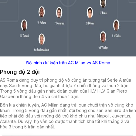
Đội hình dự kiến trận AC Milan vs AS Roma
Phong độ 2 đội
AS Roma đang duy trì phong độ vô cùng ấn tượng tại Serie A mùa
này. Sau 9 vòng đấu, họ giành được 7 chiến thắng và thua 2 trận.
Trong 5 vòng đấu gần nhất, đoàn quân của HLV HLV Gian Piero
Gasperini thắng đến 4 và chỉ thua 1 trận.
Bên kia chiến tuyến, AC Milan đang trải qua chuỗi trận vô cùng khó
khăn. Trong 5 vòng đấu gần nhất, đội bóng chủ sân San Siro đã liên
tiếp phải đối đầu với những đối thủ khó chịu như Napoli, Juventus,
Atalanta. Dù vậy, họ vẫn có được thành tích khá tốt khi thắng 2 và
hòa 3 trong 5 trận gần nhất.