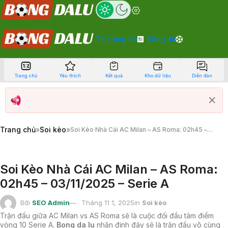
Tin bóng đá
Bóng đá
Trang chủ
Yêu thích
Kết quả
Kho dữ liệu
Diễn đàn
Trang chủ
»
Soi kèo
»
Soi Kèo Nhà Cái AC Milan – AS Roma: 02h45 –
03/11/2025 – Serie A
Soi Kèo Nhà Cái AC Milan – AS Roma:
02h45 – 03/11/2025 – Serie A
Bởi
SEO Admin
Tháng 11 1, 2025
in
Soi kèo
Trận đấu giữa AC Milan vs AS Roma sẽ là cuộc đối đầu tâm điểm
vòng 10 Serie A.
Bong da lu
nhận định đây sẽ là trận đấu vô cùng